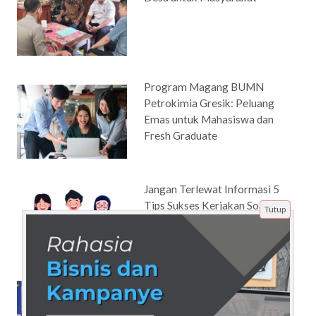
Program Magang BUMN
Petrokimia Gresik: Peluang
Emas untuk Mahasiswa dan
Fresh Graduate
Jangan Terlewat Informasi 5
Tips Sukses Kerjakan Soal
Tutup
TWK Melalui Tryout CPNS
SKD Berbasis Online 2025
Biaya Pendidikan Kelas Reguler
dan Non Reguler Per Semester
Hanya 5 Juta Untuk Pendidikan