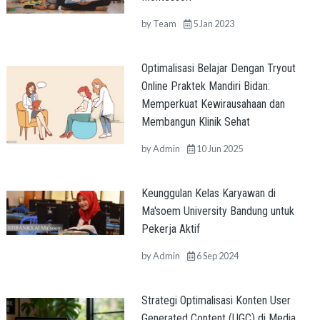
by
Team
5 Jan 2023
Optimalisasi Belajar Dengan Tryout
Online Praktek Mandiri Bidan:
Memperkuat Kewirausahaan dan
Membangun Klinik Sehat
by
Admin
10 Jun 2025
Keunggulan Kelas Karyawan di
Ma'soem University Bandung untuk
Pekerja Aktif
by
Admin
6 Sep 2024
Strategi Optimalisasi Konten User
Generated Content (UGC) di Media