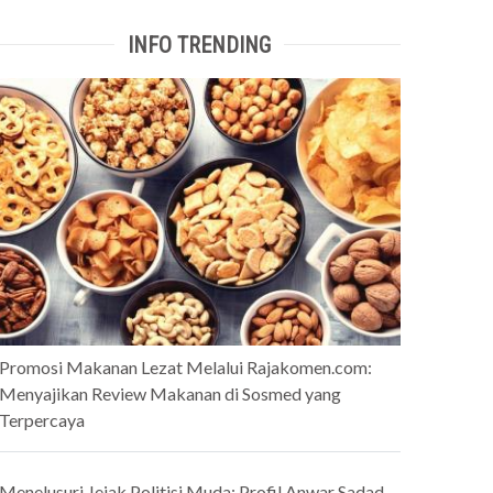
INFO TRENDING
Promosi Makanan Lezat Melalui Rajakomen.com:
Menyajikan Review Makanan di Sosmed yang
Terpercaya
Menelusuri Jejak Politisi Muda: Profil Anwar Sadad