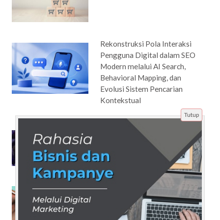
Rekonstruksi Pola Interaksi
Pengguna Digital dalam SEO
Modern melalui AI Search,
Behavioral Mapping, dan
Evolusi Sistem Pencarian
Kontekstual
Tutup
Memerangi Korupsi: Misi Anies
untuk Masyarakat yang Lebih
Baik
Cantik Menawan dengan
Makeup Wajah Bulat