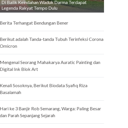
Di Balik Keindahan Waduk Darma Terdapat
Legenda Rakyat Tempo Dulu
Berita Terhangat Bendungan Bener
Berikut adalah Tanda-tanda Tubuh Terinfeksi Corona
Omicron
Mengenal Seorang Mahakarya Auratic Painting dan
Digital Ink Blok Art
Kenali Sosoknya, Berikut Biodata Syafiq Riza
Basalamah
Hari ke 3 Banjir Rob Semarang, Warga: Paling Besar
dan Parah Sepanjang Sejarah