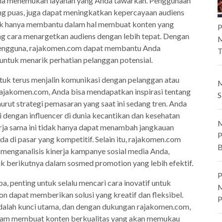
na menemukan layanan yang Anda tawarkan. Penggunaan
yang puas, juga dapat meningkatkan kepercayaan audiens
ak hanya membantu dalam hal membuat konten yang
P
ng cara menargetkan audiens dengan lebih tepat. Dengan
M
i pengguna, rajakomen.com dapat membantu Anda
T
ntuk menarik perhatian pelanggan potensial.
tuk terus menjalin komunikasi dengan pelanggan atau
M
ajakomen.com, Anda bisa mendapatkan inspirasi tentang
S
rut strategi pemasaran yang saat ini sedang tren. Anda
dengan influencer di dunia kecantikan dan kesehatan
M
erja sama ini tidak hanya dapat menambah jangkauan
P
a di pasar yang kompetitif. Selain itu, rajakomen.com
B
enganalisis kinerja kampanye sosial media Anda,
k berikutnya dalam sosmed promotion yang lebih efektif.
P
a, penting untuk selalu mencari cara inovatif untuk
M
dapat memberikan solusi yang kreatif dan fleksibel.
P
dalah kunci utama, dan dengan dukungan rajakomen.com,
am membuat konten berkualitas yang akan memukau