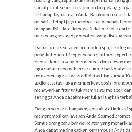
hashtag yang tepat akan mempermudah penggu
social proof, seperti testimoni dari pelanggan 
terhadap layanan spa Anda. Rajakomen.com tid
menarik, tetapi juga memberikan panduan tenta
menganalisis data demografi dan perilaku dar
merancang sosmed promotion yang disesuaikan u
Dalam proses sosmed promotion spa, penting un
pengikut Anda. Menggunakan platform seperti r
bentuk konten yang bermanfaat dan relevan menu
juga dapat menemukan cara untuk berkolaborasi 
untuk meningkatkan kredibilitas bisnis Anda. K
audiens, tetapi juga memperkuat posisi brand And
menawarkan fitur untuk membantu melacak dan m
sehingga Anda dapat menentukan langkah terbai
Dengan semakin banyaknya pesaing di industri sp
mempromosikan layanan Anda. Sosmed promotion 
Semua orang tahu bahwa konten yang menarik a
Anda dapat meningkatkan kemampuan Anda dal