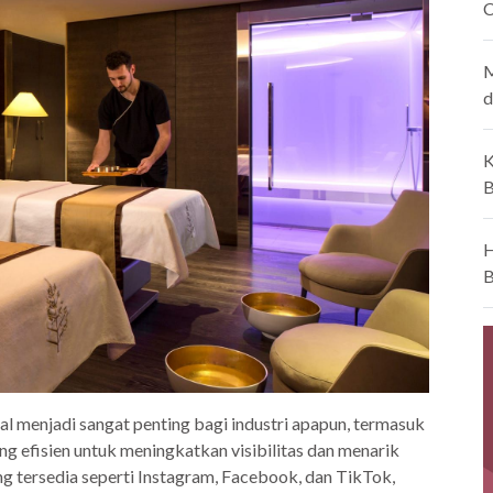
C
M
d
K
B
H
B
ial menjadi sangat penting bagi industri apapun, termasuk
ng efisien untuk meningkatkan visibilitas dan menarik
 tersedia seperti Instagram, Facebook, dan TikTok,