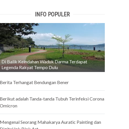
INFO POPULER
Di Balik Keindahan Waduk Darma Terdapat
Legenda Rakyat Tempo Dulu
Berita Terhangat Bendungan Bener
Berikut adalah Tanda-tanda Tubuh Terinfeksi Corona
Omicron
Mengenal Seorang Mahakarya Auratic Painting dan
Digital Ink Blok Art